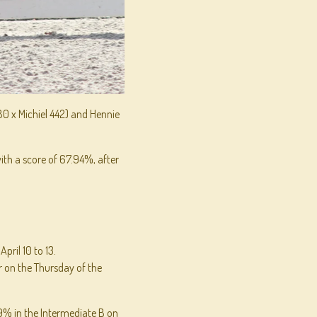
80 x Michiel 442) and Hennie
with a score of 67.94%, after
pril 10 to 13.
r on the Thursday of the
9% in the Intermediate B on