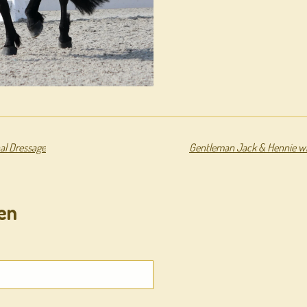
nal Dressage
Gentleman Jack & Hennie win 
en