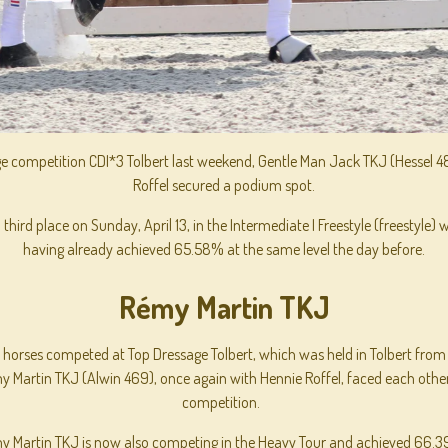
ge competition CDI*3 Tolbert last weekend, Gentle Man Jack TKJ (Hessel 4
Roffel secured a podium spot.
third place on Sunday, April 13, in the Intermediate I Freestyle (freestyle) 
having already achieved 65.58% at the same level the day before.
Rémy Martin TKJ
 horses competed at Top Dressage Tolbert, which was held in Tolbert from A
y Martin TKJ (Alwin 469), once again with Hennie Roffel, faced each othe
competition.
y Martin TKJ is now also competing in the Heavy Tour and achieved 66.3