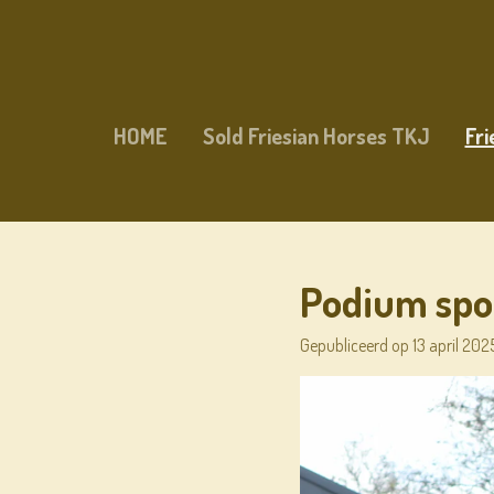
Ga
direct
naar
de
hoofdinhoud
HOME
Sold Friesian Horses TKJ
Fr
Podium spot
Gepubliceerd op 13 april 202