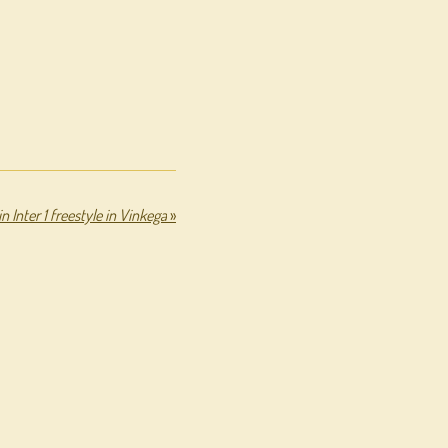
Inter 1 freestyle in Vinkega
»