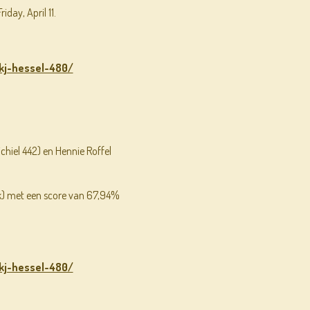
iday, April 11.
kj-hessel-480/
hiel 442) en Hennie Roffel
iek) met een score van 67,94%
kj-hessel-480/