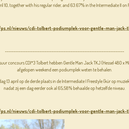
l 10, together with his regular rider, and 63.67% in the Intermediate II on Fr
kfps.nl/nieuws/cdi-tolbert-podiumplek-voor-gentle-man-jack-t
---------------------------------------------------------------------
ssuur concours CDI*3 Tolbert hebben Gentle Man Jack TKJ (Hessel 480 x Mic
afgelopen weekend een podiumplek weten te behalen.
g 13 april op de derde plaats in de Intermediate I Freestyle (kür op muz
nadat zij een dag eerder ook al 65,58% behaalde op hetzelfde niveau.
kfps.nl/nieuws/cdi-tolbert-podiumplek-voor-gentle-man-jack-t