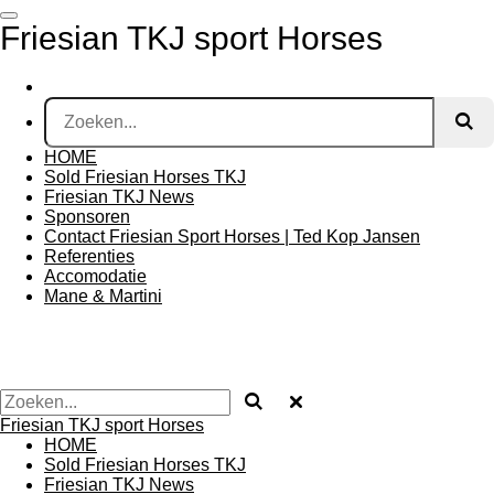
Ga
Friesian TKJ sport Horses
direct
naar
de
hoofdinhoud
HOME
Sold Friesian Horses TKJ
Friesian TKJ News
Sponsoren
Contact Friesian Sport Horses | Ted Kop Jansen
Referenties
Accomodatie
Mane & Martini
Friesian TKJ sport Horses
HOME
Sold Friesian Horses TKJ
Friesian TKJ News