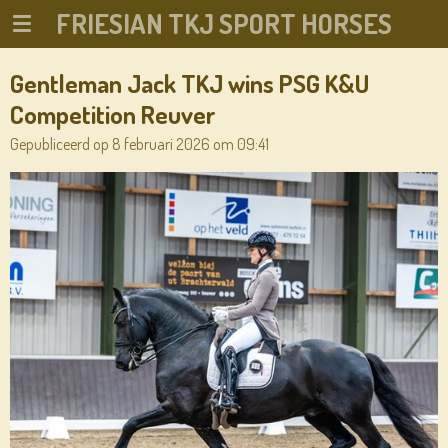
FRIESIAN TKJ SPORT HORSES
Ga
direct
naar
Gentleman Jack TKJ wins PSG K&U
de
Competition Reuver
hoofdinhoud
Gepubliceerd op 8 februari 2026 om 09:41