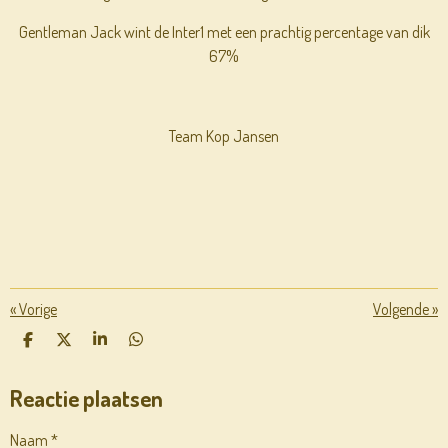
Gentleman Jack wint de Inter1 met een prachtig percentage van dik
67%
Team Kop Jansen
«
Vorige
Volgende
»
D
D
S
D
E
E
H
E
L
E
A
L
Reactie plaatsen
E
L
R
E
N
E
N
Naam *