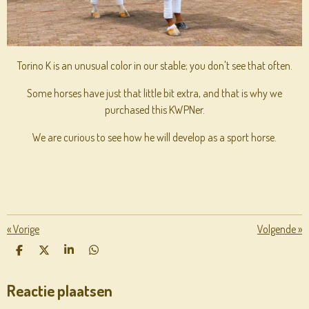
Torino K is an unusual color in our stable; you don't see that often.
Some horses have just that little bit extra, and that is why we
purchased this KWPNer.
We are curious to see how he will develop as a sport horse.
«
Vorige
Volgende
»
D
D
S
D
E
E
H
E
L
E
A
L
Reactie plaatsen
E
L
R
E
N
E
N