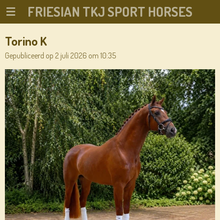
FRIESIAN TKJ SPORT HORSES
Ga
direct
naar
Torino K
de
Gepubliceerd op 2 juli 2026 om 10:35
hoofdinhoud