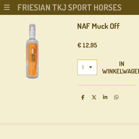
FRIESIAN TKJ SPORT HORSES
Ga
direct
naar
NAF Muck Off
de
hoofdinhoud
€ 12,95
IN
WINKELWAGE
D
D
S
D
E
E
H
E
L
E
A
L
E
L
R
E
N
E
N