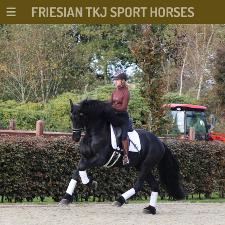
FRIESIAN TKJ SPORT HORSES
Ga
direct
naar
de
hoofdinhoud