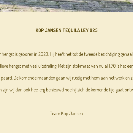
KOP JANSEN TEQUILA LEY 925
r hengst is geboren in 2023. Hij heeft het tot de tweede bezichtiging geha
 lieve hengst met veel uitstraling. Met zijn stokmaat van nu al 1.70 is het e
port paard. De komende maanden gaan wij rustig met hem aan het werk en 
 zijn wij dan ook heel erg benieuwd hoe hij zich de komende tijd gaat ont
Team Kop Jansen