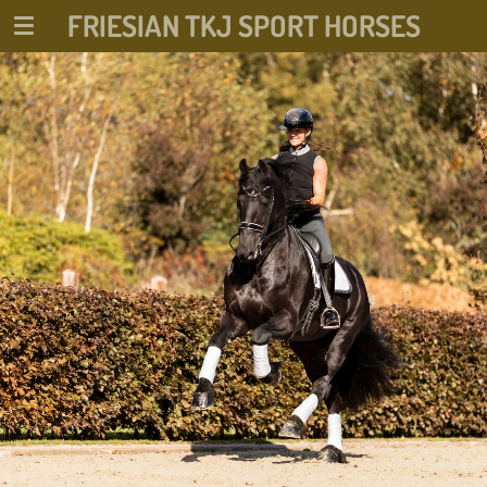
FRIESIAN TKJ SPORT HORSES
Ga
direct
naar
de
hoofdinhoud